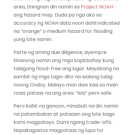
area, tiningnan din namin sa
Project NOAH
ang hazard map. Duda pa nga ako sa
accuracy ng NOAH data noon dahil indicated
na “orange” o medium hazard for flooding
yung lote namin.
Parte ng aming due diligence, siyempre
tinanong namin ang mga kapitbahay kung
talagang flood-free ang lugar. Mayabang na
sambit ng mga taga-dito na walang tubig
noong Ondoy. Malayo man daw kasi sa main
road, pataas na ang area. “Isla” pero safe.
Pero kahit na ganoon, minabuti na din namin
na patambakan at pataasin ang lote bago
kami magpatayo. Dami ngang trade-offs.
Napakagastos magpataas ng lupa for