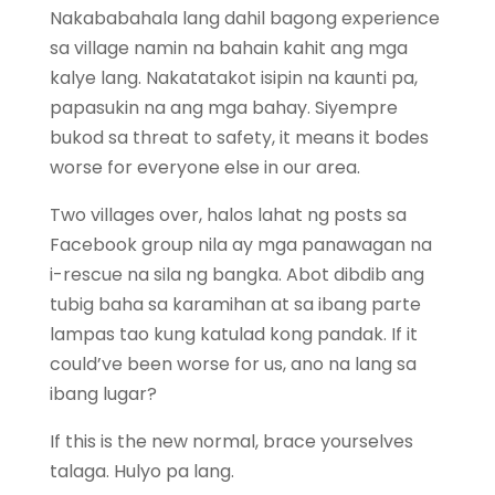
Nakababahala lang dahil bagong experience
sa village namin na bahain kahit ang mga
kalye lang. Nakatatakot isipin na kaunti pa,
papasukin na ang mga bahay. Siyempre
bukod sa threat to safety, it means it bodes
worse for everyone else in our area.
Two villages over, halos lahat ng posts sa
Facebook group nila ay mga panawagan na
i-rescue na sila ng bangka. Abot dibdib ang
tubig baha sa karamihan at sa ibang parte
lampas tao kung katulad kong pandak. If it
could’ve been worse for us, ano na lang sa
ibang lugar?
If this is the new normal, brace yourselves
talaga. Hulyo pa lang.