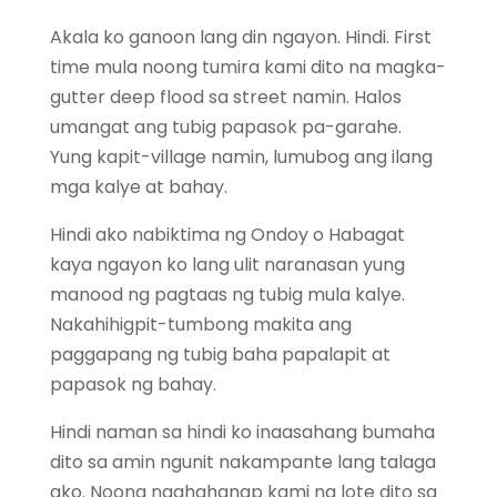
Akala ko ganoon lang din ngayon. Hindi. First
time mula noong tumira kami dito na magka-
gutter deep flood sa street namin. Halos
umangat ang tubig papasok pa-garahe.
Yung kapit-village namin, lumubog ang ilang
mga kalye at bahay.
Hindi ako nabiktima ng Ondoy o Habagat
kaya ngayon ko lang ulit naranasan yung
manood ng pagtaas ng tubig mula kalye.
Nakahihigpit-tumbong makita ang
paggapang ng tubig baha papalapit at
papasok ng bahay.
Hindi naman sa hindi ko inaasahang bumaha
dito sa amin ngunit nakampante lang talaga
ako. Noong naghahanap kami ng lote dito sa